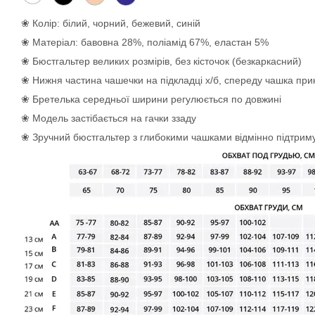
❀ Колір: білий, чорний, бежевий, синій
❀ Матеріал: бавовна 28%, поліамід 67%, еластан 5%
❀ Бюстгальтер великих розмірів, без кісточок (безкаркасний)
❀ Нижня частина чашечки на підкладці х/б, спереду чашка п
❀ Бретелька середньої ширини регулюється по довжині
❀ Модель застібається на гачки ззаду
❀ Зручний бюстгальтер з глибокими чашками відмінно підтриму