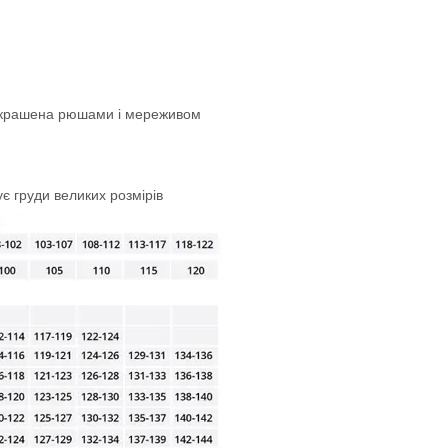
рикрашена рюшами і мереживом
є груди великих розмірів