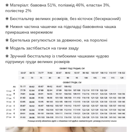
❀ Матеріал: бавовна 51%, поліамід 46%, еластан 3%,
поліестер 2%
❀ Бюстгальтер великих розмірів, без кісточок (бескркасний)
❀ Нижня частина чашечки на підкладці бавовняна чашка
прикрашена мереживом
❀ Бретелька регулюється за довжиною, на поролоні
❀ Модель застібається на гачки ззаду
❀ Зручний бюстгальтер із глибокими чашками чудово
підтримує груди великих розмірів