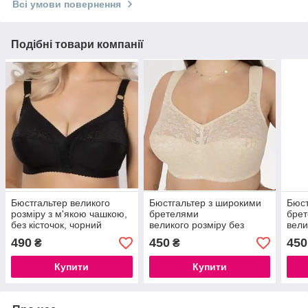
Всі умови повернення
Подібні товари компанії
Бюстгальтер великого
Бюстгальтер з широкими
Бюст
розміру з м'якою чашкою,
бретелями
бре
без кісточок, чорний
великого розміру без
вели
кісточок бежевий Elita
кіст
490
450
450
₴
₴
Elita
Купити
Купити