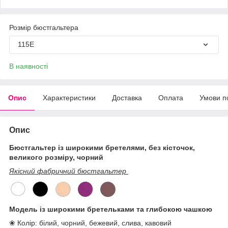
Розмір бюстгальтера
115E
В наявності
Опис
Характеристики
Доставка
Оплата
Умови п
Опис
Бюстгальтер із широкими бретелями, без кісточок,
великого розміру, чорний
Якісний фабричний бюстгальтер
Модель із широкими бретельками та глибокою чашкою
❀ Колір: білий, чорний, бежевий, слива, кавовий