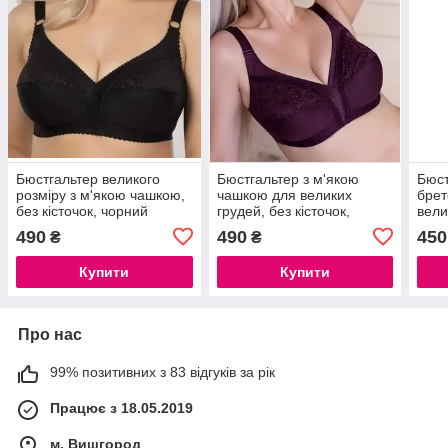
Бюстгальтер великого
Бюстгальтер з м'якою
Бюст
розміру з м'якою чашкою,
чашкою для великих
бре
без кісточок, чорний
грудей, без кісточок,
вели
сливове вино
кіст
490
490
450
₴
₴
Купити
Купити
Про нас
99% позитивних з 83 відгуків за рік
Працює з 18.05.2019
м. Вишгород