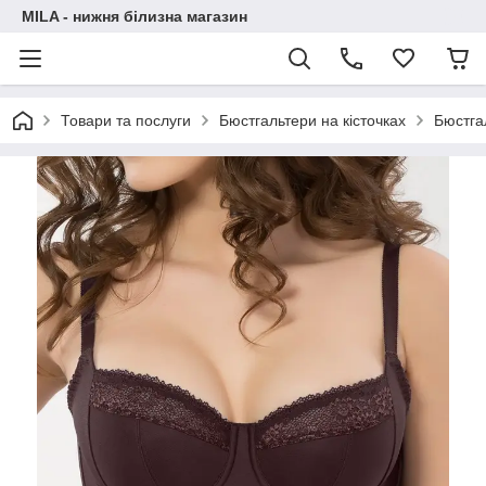
MILA - нижня білизна магазин
Товари та послуги
Бюстгальтери на кісточках
Бюстга