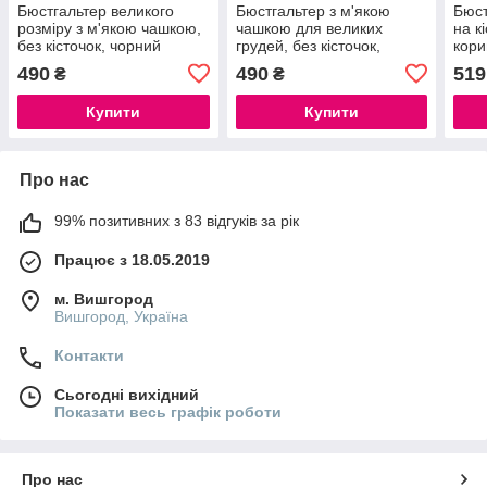
Бюстгальтер великого
Бюстгальтер з м'якою
Бюст
розміру з м'якою чашкою,
чашкою для великих
на к
без кісточок, чорний
грудей, без кісточок,
кори
сливове вино
490
490
519
₴
₴
Купити
Купити
Про нас
99% позитивних з 83 відгуків за рік
Працює з 18.05.2019
м. Вишгород
Вишгород, Україна
Контакти
Сьогодні вихідний
Показати весь графік роботи
Про нас