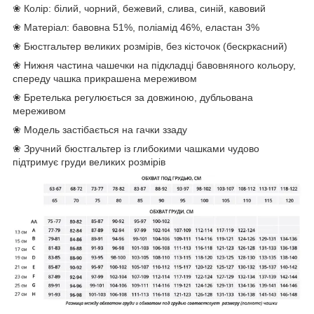
❀ Колір: білий, чорний, бежевий, слива, синій, кавовий
❀ Матеріал: бавовна 51%, поліамід 46%, еластан 3%
❀ Бюстгальтер великих розмірів, без кісточок (бескркасний)
❀ Нижня частина чашечки на підкладці бавовняного кольору,
спереду чашка прикрашена мереживом
❀ Бретелька регулюється за довжиною, дубльована
мереживом
❀ Модель застібається на гачки ззаду
❀ Зручний бюстгальтер із глибокими чашками чудово
підтримує груди великих розмірів