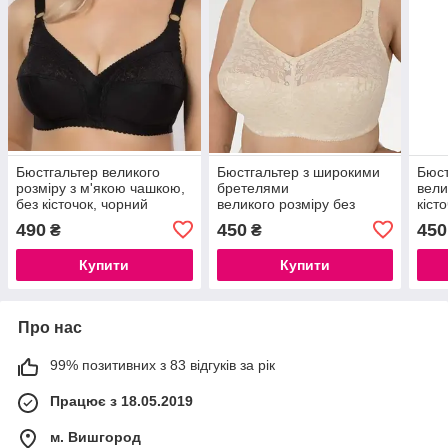
Бюстгальтер великого
Бюстгальтер з широкими
Бюст
розміру з м'якою чашкою,
бретелями
вели
без кісточок, чорний
великого розміру без
кіст
кісточок бежевий Elita
каво
490
450
450
₴
₴
Купити
Купити
Про нас
99% позитивних з 83 відгуків за рік
Працює з 18.05.2019
м. Вишгород