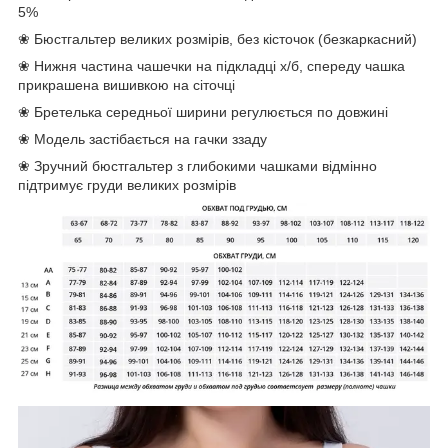
5%
❀ Бюстгальтер великих розмірів, без кісточок (безкаркасний)
❀ Нижня частина чашечки на підкладці х/б, спереду чашка
прикрашена вишивкою на сіточці
❀ Бретелька середньої ширини регулюється по довжині
❀ Модель застібається на гачки ззаду
❀ Зручний бюстгальтер з глибокими чашками відмінно
підтримує груди великих розмірів