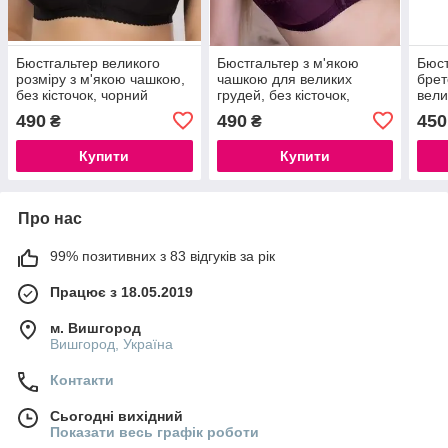
Бюстгальтер великого
Бюстгальтер з м'якою
Бюст
розміру з м'якою чашкою,
чашкою для великих
бре
без кісточок, чорний
грудей, без кісточок,
вели
сливове вино
кіст
490
490
450
₴
₴
Купити
Купити
Про нас
99% позитивних з 83 відгуків за рік
Працює з 18.05.2019
м. Вишгород
Вишгород, Україна
Контакти
Сьогодні вихідний
Показати весь графік роботи